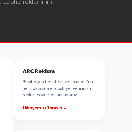
na cephe reklamının
ARC Reklam
15 yılı aşkın tecrübemizle İstanbul'un
her noktasına endüstriyel ve mimari
reklam çözümleri sunuyoruz.
Hikayemizi Tanıyın →