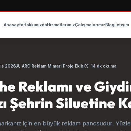
Anasayfa
Hakkımızda
Hizmetlerimiz
Çalışmalarımız
Blog
İletişim
ıs 2026
ARC Reklam Mimari Proje Ekibi
14 dk okuma
he Reklamı ve Giyd
 Şehrin Siluetine K
markanız için en büyük reklam panosudur. Yüzle