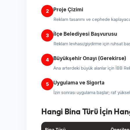
Proje Çizimi
2
Reklam tasarımı ve cephede kaplayacağı
İlçe Belediyesi Başvurusu
3
Reklam levhası/giydirme için ruhsat baş
Büyükşehir Onayı (Gerekirse)
4
Ana arterdeki büyük alanlar için İBB 
Uygulama ve Sigorta
5
İzin sonrası uygulama başlar; raf yüksekl
Hangi Bina Türü İçin Han
Bina Türü
Önerilen