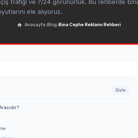
çiş trafiği ve 7/24 görünürlük. Bu rehberde bi
yutlarını ele alıyoruz.
Anasayfa
Blog
Bina Cephe Reklamı Rehberi
Gizle
racıdır?
rme