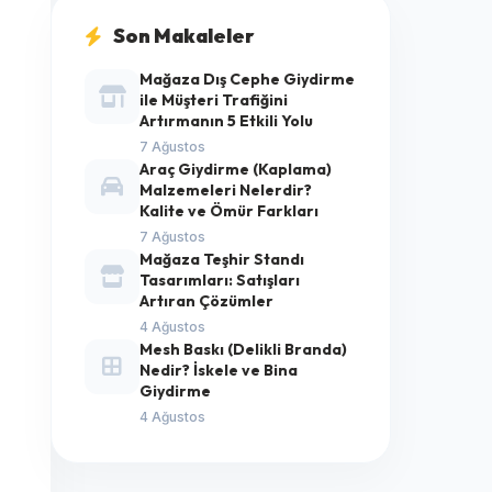
Son Makaleler
Mağaza Dış Cephe Giydirme
ile Müşteri Trafiğini
Artırmanın 5 Etkili Yolu
7 Ağustos
Araç Giydirme (Kaplama)
Malzemeleri Nelerdir?
Kalite ve Ömür Farkları
7 Ağustos
Mağaza Teşhir Standı
Tasarımları: Satışları
Artıran Çözümler
4 Ağustos
Mesh Baskı (Delikli Branda)
Nedir? İskele ve Bina
Giydirme
4 Ağustos