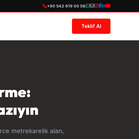
+90 542 619 00 58
Teklif Al
irme:
azıyın
rce metrekarelik alan,