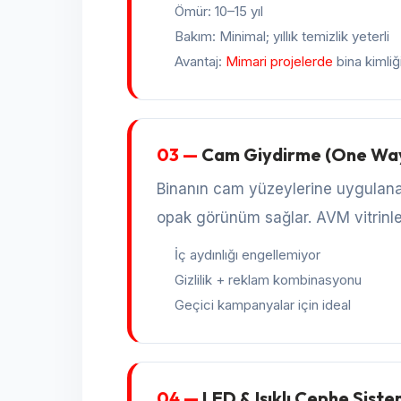
Ömür: 10–15 yıl
Bakım: Minimal; yıllık temizlik yeterli
Avantaj:
Mimari projelerde
bina kimliğ
03 —
Cam Giydirme (One Way
Binanın cam yüzeylerine uygulanan 
opak görünüm sağlar. AVM vitrinleri
İç aydınlığı engellemiyor
Gizlilik + reklam kombinasyonu
Geçici kampanyalar için ideal
04 —
LED & Işıklı Cephe Siste