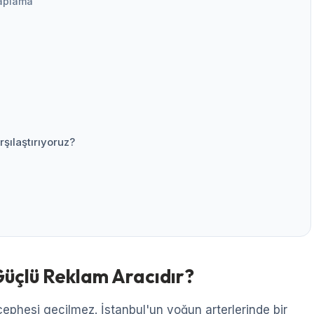
aplama
)
rşılaştırıyoruz?
üçlü Reklam Aracıdır?
na cephesi geçilmez. İstanbul'un yoğun arterlerinde bir