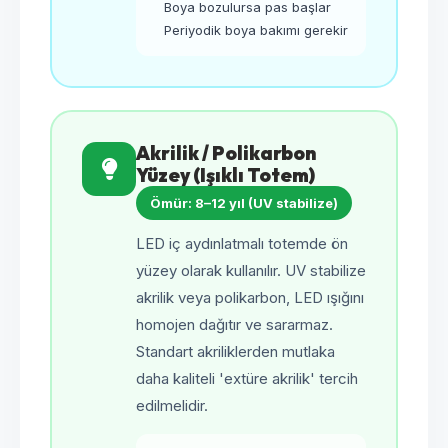
Boya bozulursa pas başlar
Periyodik boya bakımı gerekir
Akrilik / Polikarbon
Yüzey (Işıklı Totem)
Ömür: 8–12 yıl (UV stabilize)
LED iç aydınlatmalı totemde ön
yüzey olarak kullanılır. UV stabilize
akrilik veya polikarbon, LED ışığını
homojen dağıtır ve sararmaz.
Standart akriliklerden mutlaka
daha kaliteli 'extüre akrilik' tercih
edilmelidir.