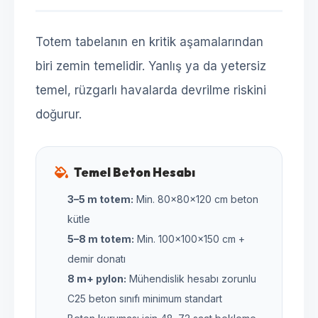
Totem tabelanın en kritik aşamalarından
biri zemin temelidir. Yanlış ya da yetersiz
temel, rüzgarlı havalarda devrilme riskini
doğurur.
Temel Beton Hesabı
3–5 m totem:
Min. 80×80×120 cm beton
kütle
5–8 m totem:
Min. 100×100×150 cm +
demir donatı
8 m+ pylon:
Mühendislik hesabı zorunlu
C25 beton sınıfı minimum standart