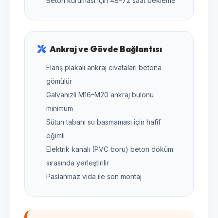
Beton kuruması için 48–72 saat bekleme
Ankraj ve Gövde Bağlantısı
Flanş plakalı ankraj cıvataları betona
gömülür
Galvanizli M16–M20 ankraj bulonu
minimum
Sütun tabanı su basmaması için hafif
eğimli
Elektrik kanalı (PVC boru) beton döküm
sırasında yerleştirilir
Paslanmaz vida ile son montaj