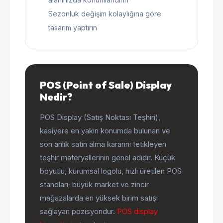
Sezonluk değişim kolaylığına göre
tasarım yaptırın
POS (Point of Sale) Display
Nedir?
POS Display (Satış Noktası Teşhiri),
kasiyere en yakın konumda bulunan ve
son anlık satın alma kararını tetikleyen
teşhir materyallerinin genel adıdır. Küçük
boyutlu, kurumsal logolu, hızlı üretilen POS
standları; büyük market ve zincir
mağazalarda en yüksek birim satışı
sağlayan pozisyondur.
POS display