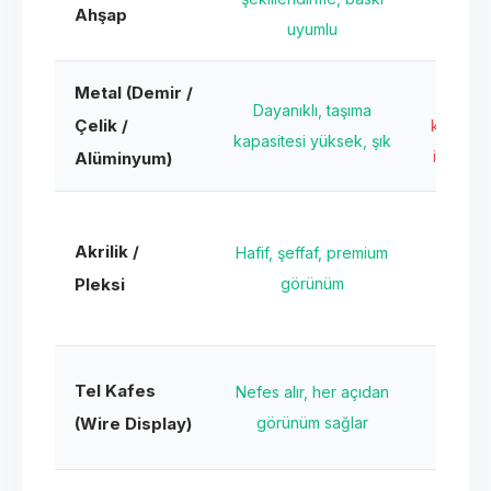
Ahşap
etkileni
uyumlu
Metal (Demir /
Ağı
Dayanıklı, taşıma
Çelik /
kaynak
kapasitesi yüksek, şık
işçiliği m
Alüminyum)
Çizil
Akrilik /
Hafif, şeffaf, premium
hass
Pleksi
görünüm
kırıl
Ağır ü
Tel Kafes
Nefes alır, her açıdan
için 
(Wire Display)
görünüm sağlar
değ