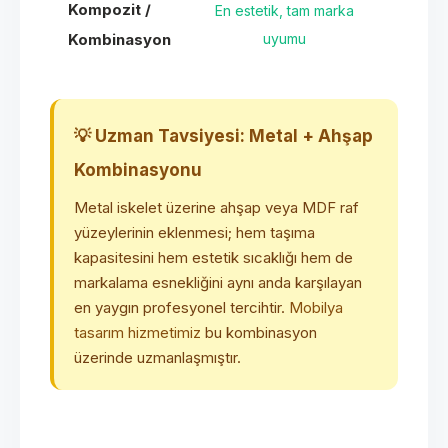
Kompozit /
En estetik, tam marka
En yü
Kombinasyon
uyumu
mali
💡 Uzman Tavsiyesi: Metal + Ahşap
Kombinasyonu
Metal iskelet üzerine ahşap veya MDF raf
yüzeylerinin eklenmesi; hem taşıma
kapasitesini hem estetik sıcaklığı hem de
markalama esnekliğini aynı anda karşılayan
en yaygın profesyonel tercihtir.
Mobilya
tasarım hizmetimiz
bu kombinasyon
üzerinde uzmanlaşmıştır.