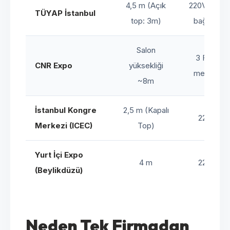
4,5 m (Açık
220V, CEE
TÜYAP İstanbul
top: 3m)
bağlantı
Salon
3 Fazlı
CNR Expo
yüksekliği
mevcut
~8m
İstanbul Kongre
2,5 m (Kapalı
220V
Merkezi (ICEC)
Top)
Yurt İçi Expo
4 m
220V
(Beylikdüzü)
Neden Tek Firmadan