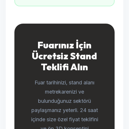
Fuarınız İçin
Ücretsiz Stand
Teklifi Alın
Fuar tarihinizi, stand alanı
metrekarenizi ve
bulunduğunuz sektörü
paylaşmanız yeterli. 24 saat
içinde size özel fiyat teklifini
ve ön 3D konseptini