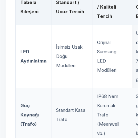
Tabela
Standart /
/ Kaliteli
Bileşeni
Ucuz Tercih
Tercih
E
Orijinal
İsimsiz Uzak
LED
Samsung
k
Doğu
Aydınlatma
LED
Modülleri
Modülleri
IP68 Nem
Güç
Korumalı
Standart Kasa
Kaynağı
Trafo
Trafo
(Trafo)
(Meanwell
vb.)